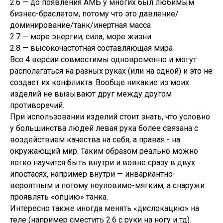
2.6 — до появления АМБ у многих был любимым
бизнес-браслетом, потому что это давление/
доминирование/танк/инертная масса
2.7 — море энергии, сила, море жизни
2.8 — высокочастотная составляющая мира
Все 4 версии совместимы одновременно и могут
располагаться на разных руках (или на одной) и это не
создает их конфликта. Вообще никакие из моих
изделий не вызывают друг между другом
противоречий.
При использовании изделий стоит знать, что условно
у большинства людей левая рука более связана с
воздействием качества на себя, а правая - на
окружающий мир. Таким образом реально можно
легко научится быть внутри и вовне сразу в двух
ипостасях, например внутри — инвариантно-
вероятным и потому неуловимо-мягким, а снаружи
проявлять «опцию» танка.
Интересно также иногда менять «дислокацию» на
теле (например сместить 2.6 с руки на ногу и тд).