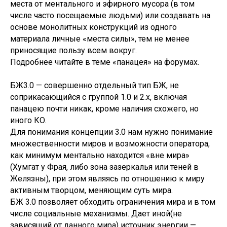
места от ментального и эфирного мусора (в том
числе часто посещаемые людьми) или создавать на
основе монолитных конструкций из одного
материала личные «места силы», тем не менее
приносящие пользу всем вокруг.
Подробнее читайте в теме «панацея» на форумах.
БЖ3.0 — совершенно отдельный тип БЖ, не
соприкасающийся с группой 1.0 и 2.х, включая
панацею почти никак, кроме наличия схожего, но
иного КО.
Для понимания концепции 3.0 нам нужно понимание
множественности миров и возможности оператора,
как минимум ментально находится «вне мира»
(Хумгат у Фрая, либо зона зазеркалья или теней в
Желязны), при этом являясь по отношению к миру
активным творцом, меняющим суть мира.
БЖ 3.0 позволяет обходить ограничения мира и в том
числе социальные механизмы. Дает иной(не
зависящий от данного мира) источник энергии —